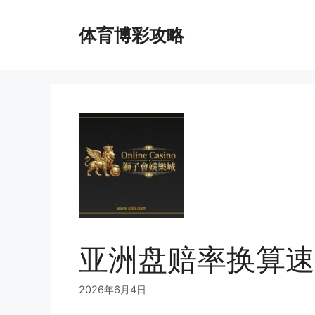
跳
至
体育博彩攻略
内
容
亚洲盘赔率换算速
2026年6月4日