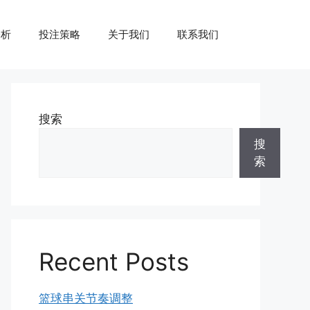
分析
投注策略
关于我们
联系我们
搜索
搜
索
Recent Posts
篮球串关节奏调整