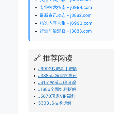
专业技术指南 - j6994.com
最新资讯动态 - j3882.com
精选内容合集 - j6993.com
行业前沿观察 - j3883.com
🔗 推荐阅读
J6992权威高手进阶
J3885玩家深度测评
JS151权威口碑追踪
J1886全面红利拆解
J5670玩家VIP福利
5333JS技术拆解