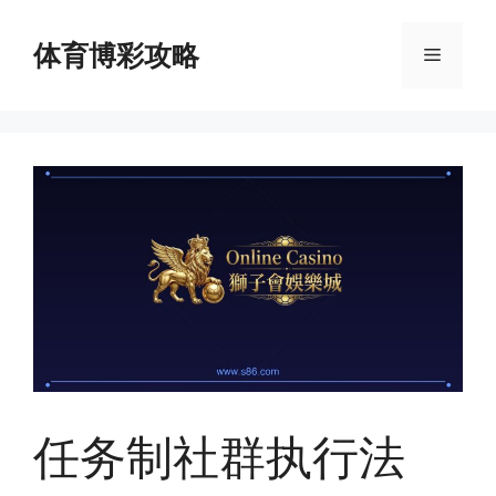
跳
至
体育博彩攻略
菜
内
容
单
任务制社群执行法