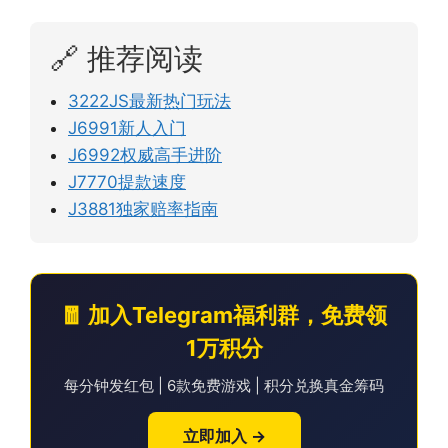
🔗 推荐阅读
3222JS最新热门玩法
J6991新人入门
J6992权威高手进阶
J7770提款速度
J3881独家赔率指南
🧧 加入Telegram福利群，免费领
1万积分
每分钟发红包 | 6款免费游戏 | 积分兑换真金筹码
立即加入 →