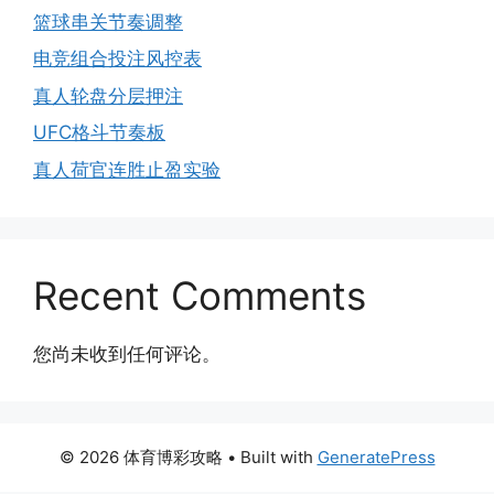
篮球串关节奏调整
电竞组合投注风控表
真人轮盘分层押注
UFC格斗节奏板
真人荷官连胜止盈实验
Recent Comments
您尚未收到任何评论。
© 2026 体育博彩攻略
• Built with
GeneratePress