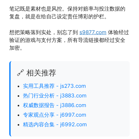
笔记既是素材也是风控。保持对赔率与投注数据的
复盘，就是在给自己设定责任博彩的护栏。
想把策略落到实处，别忘了到
s9877.com
体验经过
验证的游戏与支付方案，所有导流链接都经过安全
加密。
🔗 相关推荐
实用工具推荐 - js273.com
热门行业分析 - j3883.com
权威数据报告 - j3886.com
专家观点分享 - j6997.com
精选内容合集 - j6992.com