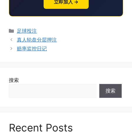
立即加入 →
分
足球投注
类
真人轮盘分层押注
赔率监控日记
搜索
搜索
Recent Posts