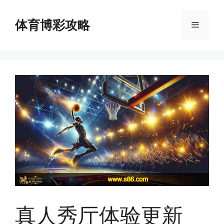
跳
至
体育博彩攻略
菜
内
容
单
真人秀厅体验更新