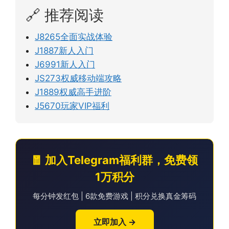
🔗 推荐阅读
J8265全面实战体验
J1887新人入门
J6991新人入门
JS273权威移动端攻略
J1889权威高手进阶
J5670玩家VIP福利
🧧 加入Telegram福利群，免费领
1万积分
每分钟发红包 | 6款免费游戏 | 积分兑换真金筹码
立即加入 →