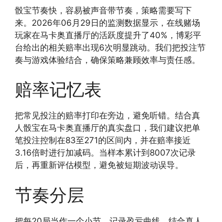
骰宝节奏快，容易被声音带节奏，策略需要写下
来。2026年06月29日的监测数据显示，在线赌场
玩家在马卡奥直播厅的活跃度提升了40%，博彩平
台给出的相关赔率出现6次明显跳动。我们把投注节
奏与游戏体验结合，确保策略兼顾效率与责任感。
赔率记忆表
把常见投注的赔率打印在旁边，避免听错。结合真
人骰宝在马卡奥直播厅的真实盘口，我们建议把单
笔投注控制在83至271的区间内，并在赔率接近
3.16倍时进行加减码。当样本累计到8007次记录
后，再重新评估模型，避免被短期波动误导。
节奏分层
把每20局当作一个小节，记录盈亏曲线。结合真人