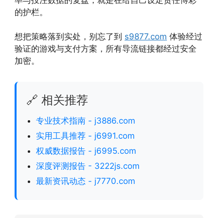
的护栏。
想把策略落到实处，别忘了到
s9877.com
体验经过
验证的游戏与支付方案，所有导流链接都经过安全
加密。
🔗 相关推荐
专业技术指南 - j3886.com
实用工具推荐 - j6991.com
权威数据报告 - j6995.com
深度评测报告 - 3222js.com
最新资讯动态 - j7770.com