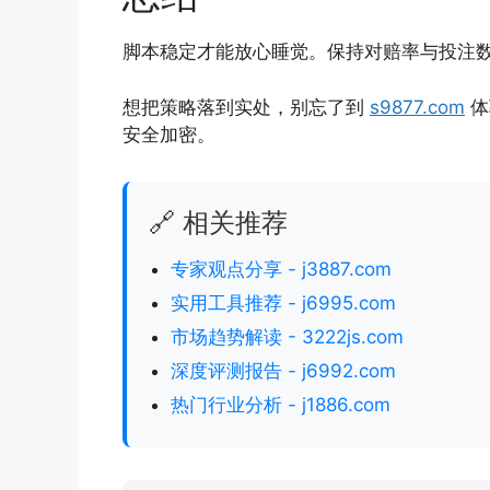
脚本稳定才能放心睡觉。保持对赔率与投注
想把策略落到实处，别忘了到
s9877.com
体
安全加密。
🔗 相关推荐
专家观点分享 - j3887.com
实用工具推荐 - j6995.com
市场趋势解读 - 3222js.com
深度评测报告 - j6992.com
热门行业分析 - j1886.com