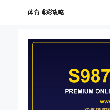
跳
至
体育博彩攻略
内
容