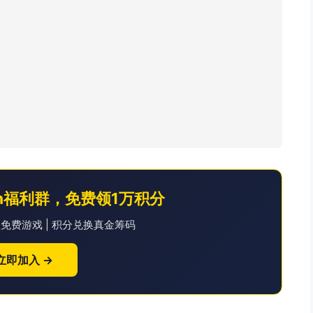
gram福利群，免费领1万积分
款免费游戏 | 积分兑换真金筹码
立即加入 →