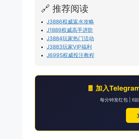
🔗 推荐阅读
J3886权威返水攻略
J1889权威高手进阶
J3884玩家热门活动
J3883玩家VIP福利
J6995权威投注教程
🧧 加入Tele
每分钟发红包 | 6