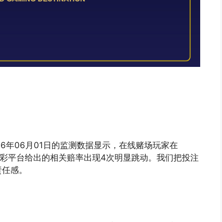
6年06月01日的监测数据显示，在线赌场玩家在
8%，博彩平台给出的相关赔率出现4次明显跳动。我们把投注
责任感。