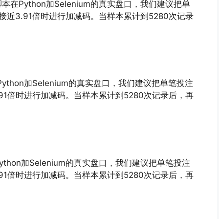
Python加Selenium的真实盘口，我们建议把单
接近3.91倍时进行加减码。当样本累计到5280次记录
。
thon加Selenium的真实盘口，我们建议把单笔投注
.91倍时进行加减码。当样本累计到5280次记录后，再
hon加Selenium的真实盘口，我们建议把单笔投注
.91倍时进行加减码。当样本累计到5280次记录后，再