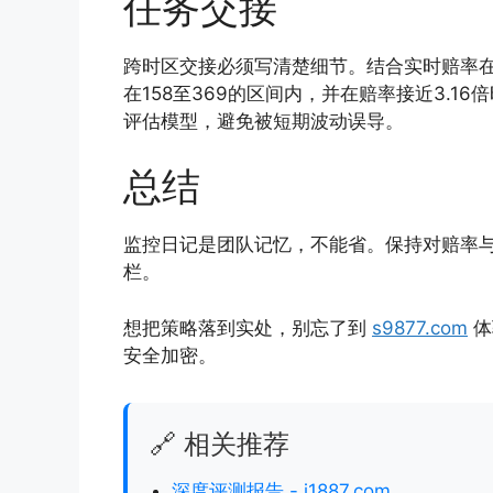
任务交接
跨时区交接必须写清楚细节。结合实时赔率
在158至369的区间内，并在赔率接近3.1
评估模型，避免被短期波动误导。
总结
监控日记是团队记忆，不能省。保持对赔率
栏。
想把策略落到实处，别忘了到
s9877.com
体
安全加密。
🔗 相关推荐
深度评测报告 - j1887.com