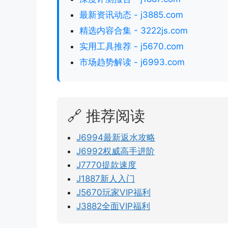
最新资讯动态 - j3885.com
精选内容合集 - 3222js.com
实用工具推荐 - j5670.com
市场趋势解读 - j6993.com
🔗 推荐阅读
J6994最新返水攻略
J6992权威高手进阶
J7770提款速度
J1887新人入门
J5670玩家VIP福利
J3882全面VIP福利