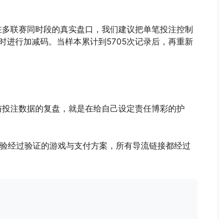
在多联赛同时段的真实盘口，我们建议把单笔投注控制
6倍时进行加减码。当样本累计到5705次记录后，再重新
与投注数据的复盘，就是在给自己设定责任博彩的护
验经过验证的游戏与支付方案，所有导流链接都经过