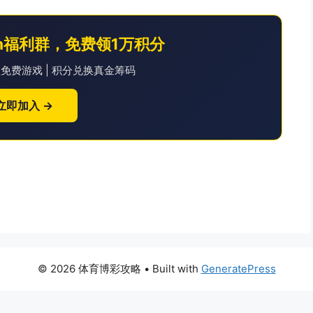
gram福利群，免费领1万积分
款免费游戏 | 积分兑换真金筹码
立即加入 →
© 2026 体育博彩攻略
• Built with
GeneratePress