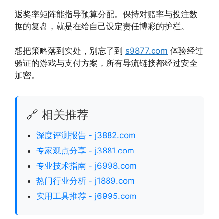
返奖率矩阵能指导预算分配。保持对赔率与投注数
据的复盘，就是在给自己设定责任博彩的护栏。
想把策略落到实处，别忘了到
s9877.com
体验经过
验证的游戏与支付方案，所有导流链接都经过安全
加密。
🔗 相关推荐
深度评测报告 - j3882.com
专家观点分享 - j3881.com
专业技术指南 - j6998.com
热门行业分析 - j1889.com
实用工具推荐 - j6995.com